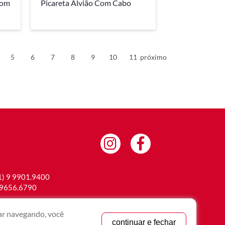
Com
Picareta Alvião Com Cabo
5
6
7
8
9
10
11
próximo
1) 9 9901.9400
 9656.6790
.br
uar navegando, você
continuar e fechar