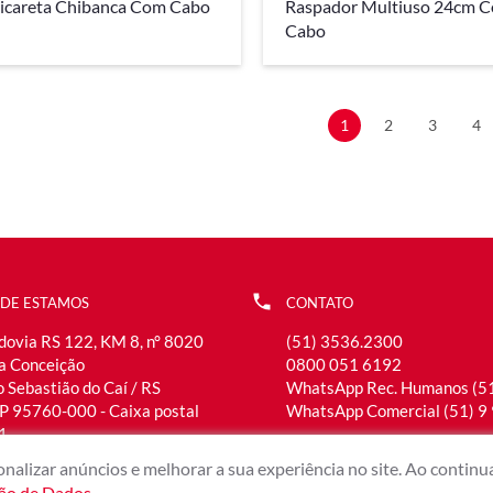
icareta Chibanca Com Cabo
Raspador Multiuso 24cm 
Cabo
1
2
3
4
DE ESTAMOS
CONTATO
dovia RS 122, KM 8, n° 8020
(51) 3536.2300
la Conceição
0800 051 6192
 Sebastião do Caí / RS
WhatsApp Rec. Humanos (5
P 95760-000 - Caixa postal
WhatsApp Comercial (51) 9
1
atendimento@maxmetal.com
nalizar anúncios e melhorar a sua experiência no site. Ao contin
ção de Dados
.