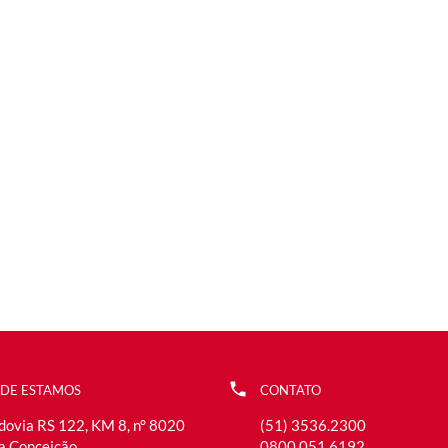
DE ESTAMOS
CONTATO
dovia RS 122, KM 8, n° 8020
(51) 3536.2300
la Conceição
0800 051 6192