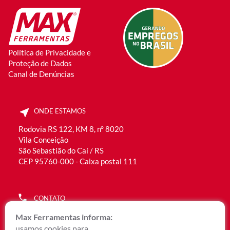
Política de Privacidade e
Proteção de Dados
Canal de Denúncias
ONDE ESTAMOS
Rodovia RS 122, KM 8, n° 8020
Vila Conceição
São Sebastião do Caí / RS
CEP 95760-000 - Caixa postal 111
CONTATO
(51) 3536.2300
Max Ferramentas informa:
0800 051 6192
usamos cookies para