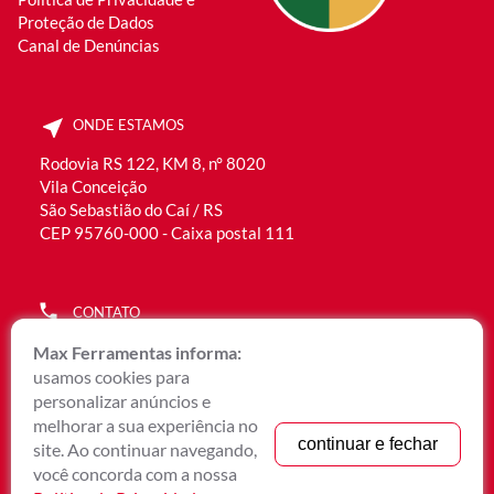
Proteção de Dados
Canal de Denúncias
ONDE ESTAMOS
Rodovia RS 122, KM 8, n° 8020
Vila Conceição
São Sebastião do Caí / RS
CEP 95760-000 - Caixa postal 111
CONTATO
(51) 3536.2300
Max Ferramentas informa:
0800 051 6192
usamos cookies para
WhatsApp Rec. Humanos (51) 9 9901.9400
personalizar anúncios e
WhatsApp Comercial (51) 9 9656.6790
melhorar a sua experiência no
continuar e fechar
site. Ao continuar navegando,
atendimento@maxmetal.com.br
você concorda com a nossa