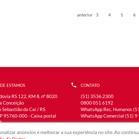
anterior
3
4
5
6
DE ESTAMOS
CONTATO
dovia RS 122, KM 8, n° 8020
(51) 3536.2300
la Conceição
0800 051 6192
 Sebastião do Caí / RS
WhatsApp Rec. Humanos (5
P 95760-000 - Caixa postal
WhatsApp Comercial (51) 9
1
atendimento@maxmetal.com
nalizar anúncios e melhorar a sua experiência no site. Ao contin
ção de Dados
.