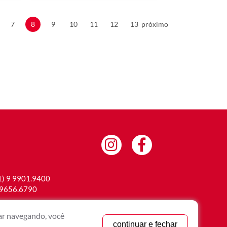
7
8
9
10
11
12
13
próximo
1) 9 9901.9400
 9656.6790
.br
uar navegando, você
continuar e fechar