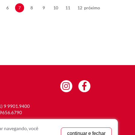
6
7
8
9
10
11
12
próximo
1) 9 9901.9400
 9656.6790
.br
uar navegando, você
continuar e fechar