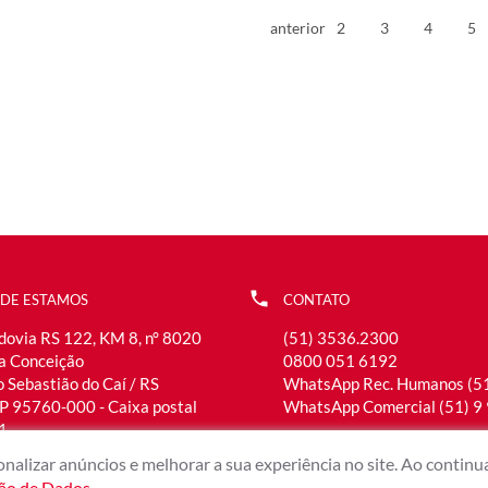
anterior
2
3
4
5
DE ESTAMOS
CONTATO
dovia RS 122, KM 8, n° 8020
(51) 3536.2300
la Conceição
0800 051 6192
 Sebastião do Caí / RS
WhatsApp Rec. Humanos (5
P 95760-000 - Caixa postal
WhatsApp Comercial (51) 9
1
atendimento@maxmetal.com
nalizar anúncios e melhorar a sua experiência no site. Ao contin
ção de Dados
.