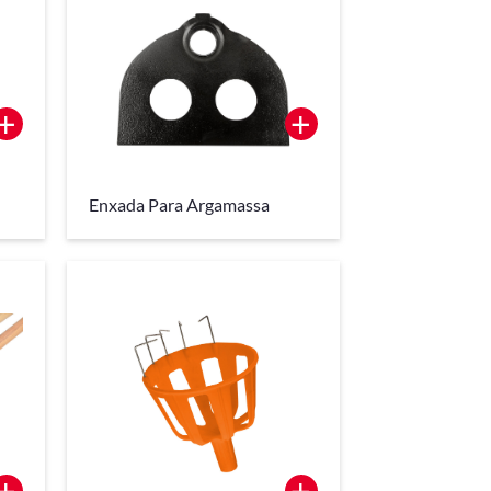
+
+
Enxada Para Argamassa
+
+