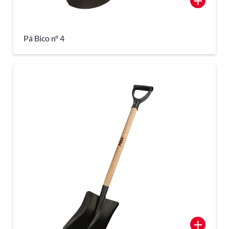
+
Pá Bico n° 4
+