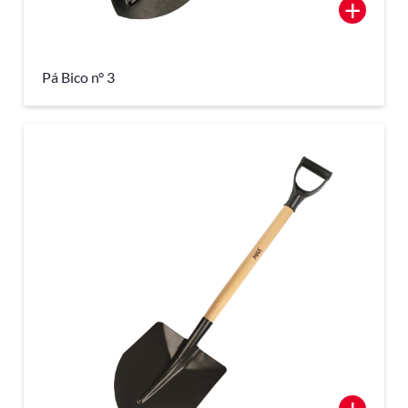
+
Pá Bico n° 3