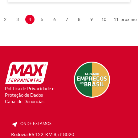
2
3
4
5
6
7
8
9
10
11
próximo
Política de Privacidade e
Proteção de Dados
Canal de Denúncias
ONDE ESTAMOS
Rodovia RS 122, KM 8, n° 8020