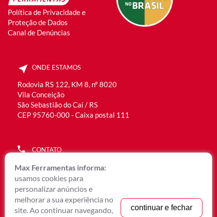
Política de Privacidade e
Proteção de Dados
Canal de Denúncias
ONDE ESTAMOS
Rodovia RS 122, KM 8, n° 8020
Vila Conceição
São Sebastião do Caí / RS
CEP 95760-000 - Caixa postal 111
CONTATO
(51) 3536.2300
Max Ferramentas informa:
0800 051 6192
usamos cookies para
WhatsApp Rec. Humanos (51) 9 9901.9400
personalizar anúncios e
WhatsApp Comercial (51) 9 9656.6790
melhorar a sua experiência no
continuar e fechar
site. Ao continuar navegando,