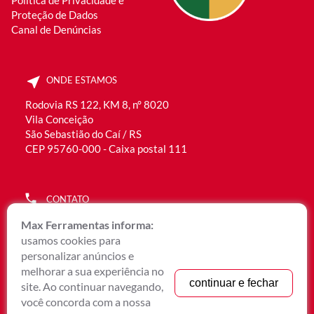
Política de Privacidade e
Proteção de Dados
Canal de Denúncias
ONDE ESTAMOS
Rodovia RS 122, KM 8, n° 8020
Vila Conceição
São Sebastião do Caí / RS
CEP 95760-000 - Caixa postal 111
CONTATO
(51) 3536.2300
Max Ferramentas informa:
0800 051 6192
usamos cookies para
WhatsApp Rec. Humanos (51) 9 9901.9400
personalizar anúncios e
WhatsApp Comercial (51) 9 9656.6790
melhorar a sua experiência no
continuar e fechar
site. Ao continuar navegando,
atendimento@maxmetal.com.br
você concorda com a nossa