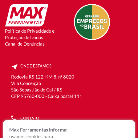
Política de Privacidade e
Proteção de Dados
Canal de Denúncias
ONDE ESTAMOS
Rodovia RS 122, KM 8, n° 8020
Vila Conceição
São Sebastião do Caí / RS
CEP 95760-000 - Caixa postal 111
CONTATO
(51) 3536.2300
Max Ferramentas informa:
0800 051 6192
usamos cookies para