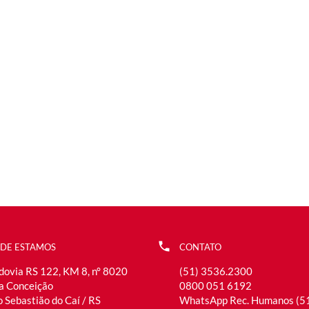
DE ESTAMOS
CONTATO
dovia RS 122, KM 8, n° 8020
(51) 3536.2300
la Conceição
0800 051 6192
 Sebastião do Caí / RS
WhatsApp Rec. Humanos (5